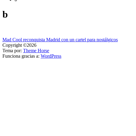
b
Navegación
Mad Cool reconquista Madrid con un cartel para nostálgicos
Copyright ©2026
de
Tema por:
Theme Horse
entradas
Funciona gracias a:
WordPress