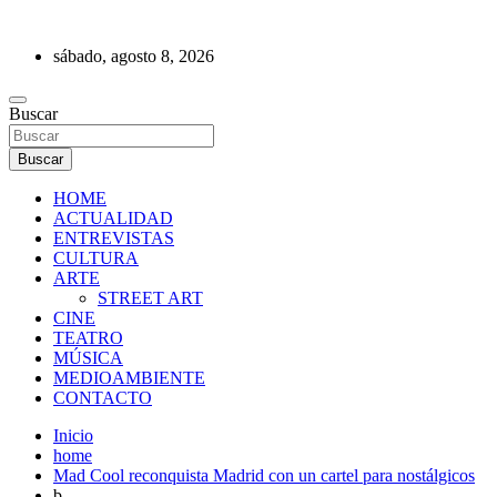
Saltar
al
sábado, agosto 8, 2026
contenido
REVISTA DE PRENSA
Buscar
Buscar
HOME
ACTUALIDAD
ENTREVISTAS
CULTURA
ARTE
STREET ART
CINE
TEATRO
MÚSICA
MEDIOAMBIENTE
CONTACTO
Inicio
home
Mad Cool reconquista Madrid con un cartel para nostálgicos
b