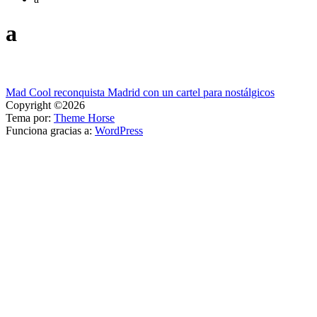
a
Navegación
Mad Cool reconquista Madrid con un cartel para nostálgicos
Copyright ©2026
de
Tema por:
Theme Horse
entradas
Funciona gracias a:
WordPress