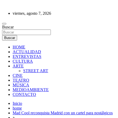
Saltar
al
viernes, agosto 7, 2026
contenido
REVISTA DE PRENSA
Buscar
Buscar
HOME
ACTUALIDAD
ENTREVISTAS
CULTURA
ARTE
STREET ART
CINE
TEATRO
MÚSICA
MEDIOAMBIENTE
CONTACTO
Inicio
home
Mad Cool reconquista Madrid con un cartel para nostálgicos
a