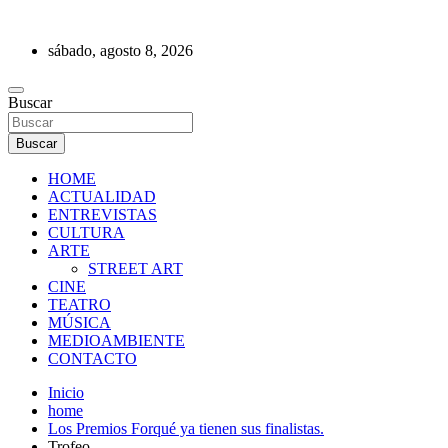
Saltar
al
sábado, agosto 8, 2026
contenido
REVISTA DE PRENSA
Buscar
Buscar
HOME
ACTUALIDAD
ENTREVISTAS
CULTURA
ARTE
STREET ART
CINE
TEATRO
MÚSICA
MEDIOAMBIENTE
CONTACTO
Inicio
home
Los Premios Forqué ya tienen sus finalistas.
Trofeo