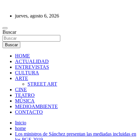
Saltar
al
jueves, agosto 6, 2026
contenido
REVISTA DE PRENSA
Buscar
Buscar
HOME
ACTUALIDAD
ENTREVISTAS
CULTURA
ARTE
STREET ART
CINE
TEATRO
MÚSICA
MEDIOAMBIENTE
CONTACTO
Inicio
home
Los ministros de Sánchez presentan las mediadas incluidas en
los PGE 2019