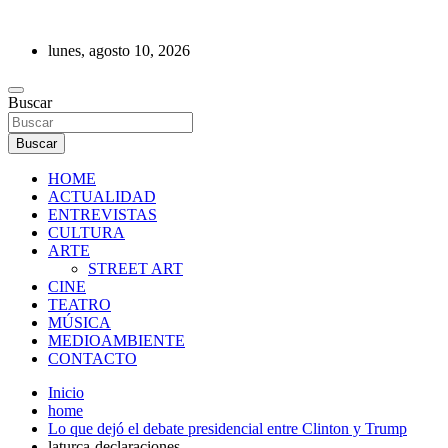
Saltar
al
lunes, agosto 10, 2026
contenido
REVISTA DE PRENSA
Buscar
Buscar
HOME
ACTUALIDAD
ENTREVISTAS
CULTURA
ARTE
STREET ART
CINE
TEATRO
MÚSICA
MEDIOAMBIENTE
CONTACTO
Inicio
home
Lo que dejó el debate presidencial entre Clinton y Trump
laturca-declaraciones