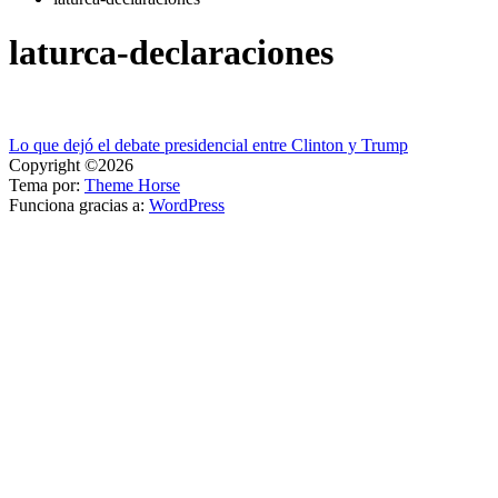
laturca-declaraciones
Navegación
Lo que dejó el debate presidencial entre Clinton y Trump
Copyright ©2026
de
Tema por:
Theme Horse
entradas
Funciona gracias a:
WordPress