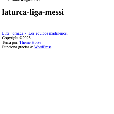
laturca-liga-messi
Navegación
Liga, jornada 7. Los equipos madrileños.
Copyright ©2026
de
Tema por:
Theme Horse
entradas
Funciona gracias a:
WordPress