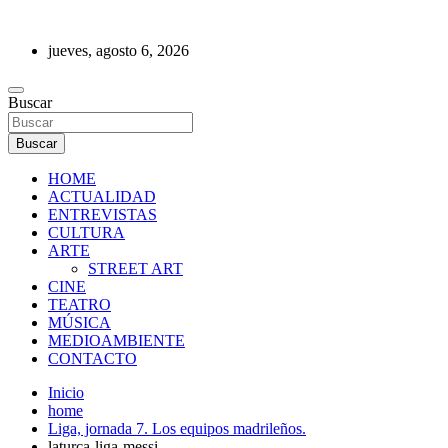
Saltar
al
jueves, agosto 6, 2026
contenido
REVISTA DE PRENSA
Buscar
Buscar
HOME
ACTUALIDAD
ENTREVISTAS
CULTURA
ARTE
STREET ART
CINE
TEATRO
MÚSICA
MEDIOAMBIENTE
CONTACTO
Inicio
home
Liga, jornada 7. Los equipos madrileños.
laturca-liga-messi