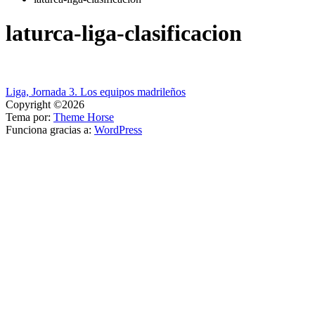
laturca-liga-clasificacion
Navegación
Liga, Jornada 3. Los equipos madrileños
Copyright ©2026
de
Tema por:
Theme Horse
entradas
Funciona gracias a:
WordPress