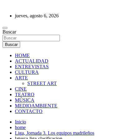
Saltar
al
jueves, agosto 6, 2026
contenido
REVISTA DE PRENSA
Buscar
Buscar
HOME
ACTUALIDAD
ENTREVISTAS
CULTURA
ARTE
STREET ART
CINE
TEATRO
MÚSICA
MEDIOAMBIENTE
CONTACTO
Inicio
home
Liga, Jornada 3. Los equipos madrileños
laturca-liga-clasificacion