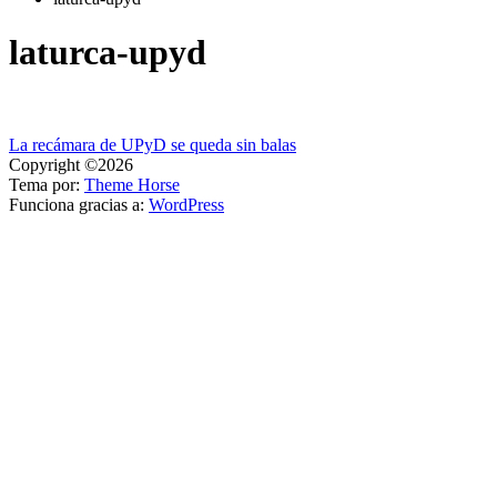
laturca-upyd
Navegación
La recámara de UPyD se queda sin balas
Copyright ©2026
de
Tema por:
Theme Horse
entradas
Funciona gracias a:
WordPress