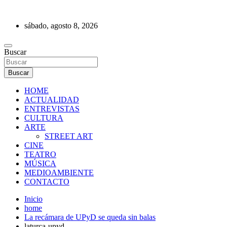
Saltar
al
sábado, agosto 8, 2026
contenido
REVISTA DE PRENSA
Buscar
Buscar
HOME
ACTUALIDAD
ENTREVISTAS
CULTURA
ARTE
STREET ART
CINE
TEATRO
MÚSICA
MEDIOAMBIENTE
CONTACTO
Inicio
home
La recámara de UPyD se queda sin balas
laturca-upyd