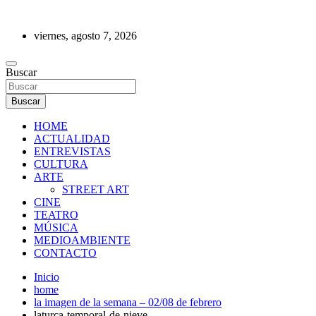
Saltar
al
viernes, agosto 7, 2026
contenido
REVISTA DE PRENSA
Buscar
Buscar
HOME
ACTUALIDAD
ENTREVISTAS
CULTURA
ARTE
STREET ART
CINE
TEATRO
MÚSICA
MEDIOAMBIENTE
CONTACTO
Inicio
home
la imagen de la semana – 02/08 de febrero
laturca-temporal-de-nieve