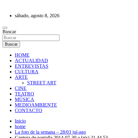
Saltar
al
sábado, agosto 8, 2026
contenido
REVISTA DE PRENSA
Buscar
Buscar
HOME
ACTUALIDAD
ENTREVISTAS
CULTURA
ARTE
STREET ART
CINE
TEATRO
MÚSICA
MEDIOAMBIENTE
CONTACTO
Inicio
home
La foto de la semana – 28/03 jul-ago
Captura de pantalla 2014-07-30 a la(s) 21.44.53