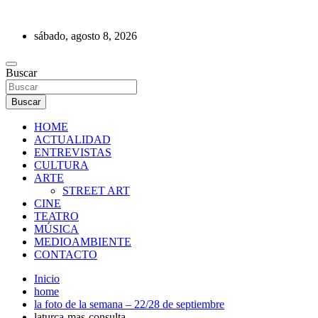
Saltar
al
sábado, agosto 8, 2026
contenido
REVISTA DE PRENSA
Buscar
Buscar
HOME
ACTUALIDAD
ENTREVISTAS
CULTURA
ARTE
STREET ART
CINE
TEATRO
MÚSICA
MEDIOAMBIENTE
CONTACTO
Inicio
home
la foto de la semana – 22/28 de septiembre
laturca-mas-consulta