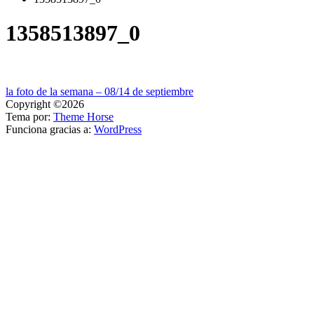
1358513897_0
Navegación
la foto de la semana – 08/14 de septiembre
Copyright ©2026
de
Tema por:
Theme Horse
entradas
Funciona gracias a:
WordPress