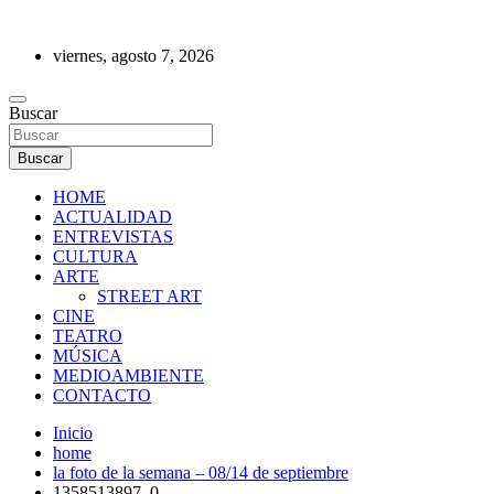
Saltar
al
viernes, agosto 7, 2026
contenido
REVISTA DE PRENSA
Buscar
Buscar
HOME
ACTUALIDAD
ENTREVISTAS
CULTURA
ARTE
STREET ART
CINE
TEATRO
MÚSICA
MEDIOAMBIENTE
CONTACTO
Inicio
home
la foto de la semana – 08/14 de septiembre
1358513897_0