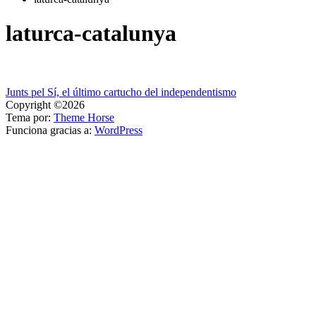
laturca-catalunya
Navegación
Junts pel Sí, el último cartucho del independentismo
Copyright ©2026
de
Tema por:
Theme Horse
entradas
Funciona gracias a:
WordPress