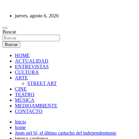
Saltar
al
jueves, agosto 6, 2026
contenido
REVISTA DE PRENSA
Buscar
Buscar
HOME
ACTUALIDAD
ENTREVISTAS
CULTURA
ARTE
STREET ART
CINE
TEATRO
MÚSICA
MEDIOAMBIENTE
CONTACTO
Inicio
home
Junts pel Sí, el último cartucho del independentismo
laturca-catalunya