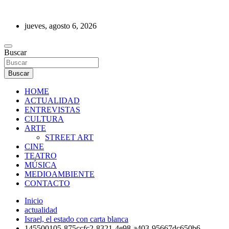
Saltar
al
jueves, agosto 6, 2026
contenido
REVISTA DE PRENSA
Buscar
Buscar
HOME
ACTUALIDAD
ENTREVISTAS
CULTURA
ARTE
STREET ART
CINE
TEATRO
MÚSICA
MEDIOAMBIENTE
CONTACTO
Inicio
actualidad
Israel, el estado con carta blanca
145500105-875ccfc2-8321-4e98-a403-95667dc650b6