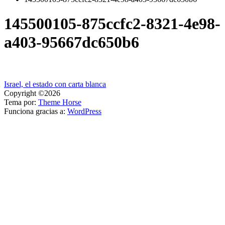
145500105-875ccfc2-8321-4e98-
a403-95667dc650b6
Navegación
Israel, el estado con carta blanca
Copyright ©2026
de
Tema por:
Theme Horse
entradas
Funciona gracias a:
WordPress