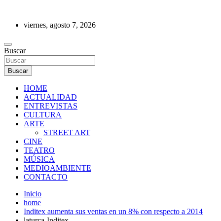
Saltar
al
viernes, agosto 7, 2026
contenido
REVISTA DE PRENSA
Buscar
Buscar
HOME
ACTUALIDAD
ENTREVISTAS
CULTURA
ARTE
STREET ART
CINE
TEATRO
MÚSICA
MEDIOAMBIENTE
CONTACTO
Inicio
home
Inditex aumenta sus ventas en un 8% con respecto a 2014
laturca-Inditex