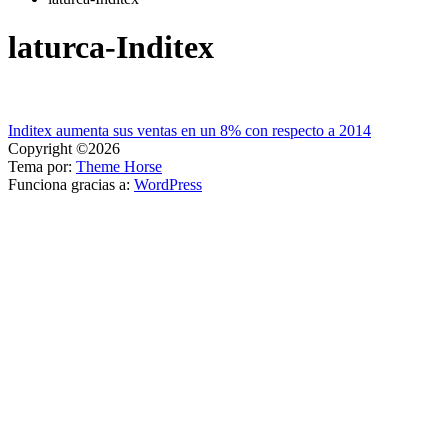
laturca-Inditex
Navegación
Inditex aumenta sus ventas en un 8% con respecto a 2014
Copyright ©2026
de
Tema por:
Theme Horse
entradas
Funciona gracias a:
WordPress