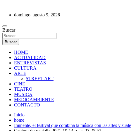
Saltar
al
domingo, agosto 9, 2026
contenido
REVISTA DE PRENSA
Buscar
Buscar
HOME
ACTUALIDAD
ENTREVISTAS
CULTURA
ARTE
STREET ART
CINE
TEATRO
MÚSICA
MEDIOAMBIENTE
CONTACTO
Inicio
home
Iminente, el festival que combina la música con las artes visuale
Captura-de-pantalla-2021-10-14-a-las-23.25.57