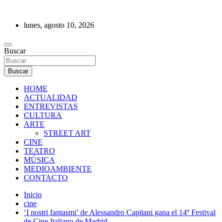
Saltar
al
lunes, agosto 10, 2026
contenido
REVISTA DE PRENSA
Buscar
Buscar
HOME
ACTUALIDAD
ENTREVISTAS
CULTURA
ARTE
STREET ART
CINE
TEATRO
MÚSICA
MEDIOAMBIENTE
CONTACTO
Inicio
cine
‘I nostri fantasmi’ de Alessandro Capitani gana el 14º Festival
de Cine Italiano de Madrid