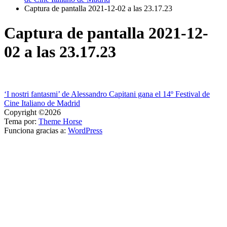
Captura de pantalla 2021-12-02 a las 23.17.23
Captura de pantalla 2021-12-
02 a las 23.17.23
Navegación
‘I nostri fantasmi’ de Alessandro Capitani gana el 14º Festival de
Cine Italiano de Madrid
de
Copyright ©2026
entradas
Tema por:
Theme Horse
Funciona gracias a:
WordPress