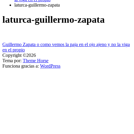
laturca-guillermo-zapata
laturca-guillermo-zapata
Navegación
Guillermo Zapata o como vemos la paja en el ojo ajeno y no la viga
en el propio
de
Copyright ©2026
entradas
Tema por:
Theme Horse
Funciona gracias a:
WordPress