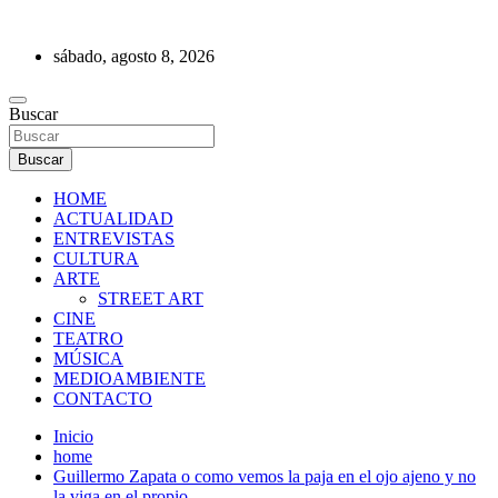
Saltar
al
sábado, agosto 8, 2026
contenido
REVISTA DE PRENSA
Buscar
Buscar
HOME
ACTUALIDAD
ENTREVISTAS
CULTURA
ARTE
STREET ART
CINE
TEATRO
MÚSICA
MEDIOAMBIENTE
CONTACTO
Inicio
home
Guillermo Zapata o como vemos la paja en el ojo ajeno y no
la viga en el propio