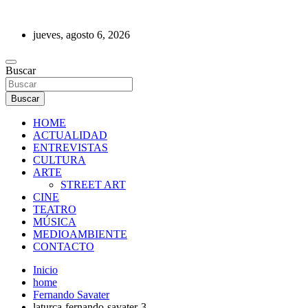
Saltar
al
jueves, agosto 6, 2026
contenido
REVISTA DE PRENSA
Buscar
Buscar
HOME
ACTUALIDAD
ENTREVISTAS
CULTURA
ARTE
STREET ART
CINE
TEATRO
MÚSICA
MEDIOAMBIENTE
CONTACTO
Inicio
home
Fernando Savater
laturca-fernando-savater-3