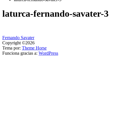
laturca-fernando-savater-3
Navegación
Fernando Savater
Copyright ©2026
de
Tema por:
Theme Horse
entradas
Funciona gracias a:
WordPress