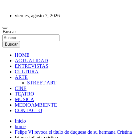
Saltar
al
viernes, agosto 7, 2026
contenido
REVISTA DE PRENSA
Buscar
Buscar
HOME
ACTUALIDAD
ENTREVISTAS
CULTURA
ARTE
STREET ART
CINE
TEATRO
MÚSICA
MEDIOAMBIENTE
CONTACTO
Inicio
home
Felipe VI revoca el título de duquesa de su hermana Cristina
laturca-infanta-cristina