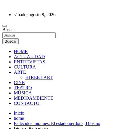
Saltar
al
sábado, agosto 8, 2026
contenido
REVISTA DE PRENSA
Buscar
Buscar
HOME
ACTUALIDAD
ENTREVISTAS
CULTURA
ARTE
STREET ART
CINE
TEATRO
MÚSICA
MEDIOAMBIENTE
CONTACTO
Inicio
home
Fallecidos impunes. El estado perdona, Dios no
laturca-rita-barbera