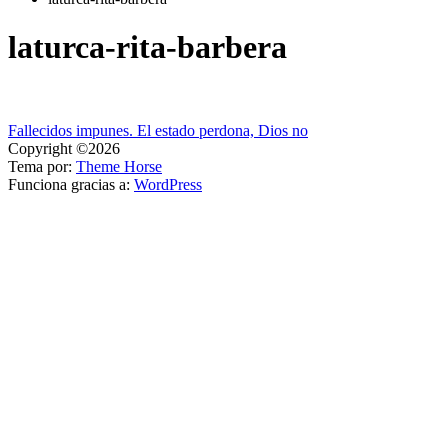
laturca-rita-barbera
Navegación
Fallecidos impunes. El estado perdona, Dios no
Copyright ©2026
de
Tema por:
Theme Horse
entradas
Funciona gracias a:
WordPress