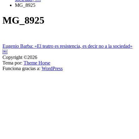
MG_8925
MG_8925
Navegación
Eugenio Barba: «El teatro es resistencia, es decir no a la sociedad»
￼
de
Copyright ©2026
entradas
Tema por:
Theme Horse
Funciona gracias a:
WordPress