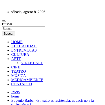
Saltar
al
sábado, agosto 8, 2026
contenido
REVISTA DE PRENSA
Buscar
Buscar
HOME
ACTUALIDAD
ENTREVISTAS
CULTURA
ARTE
STREET ART
CINE
TEATRO
MÚSICA
MEDIOAMBIENTE
CONTACTO
Inicio
home
Eugenio Barba: «El teatro es resistencia, es decir no a la
sociedad» ￼