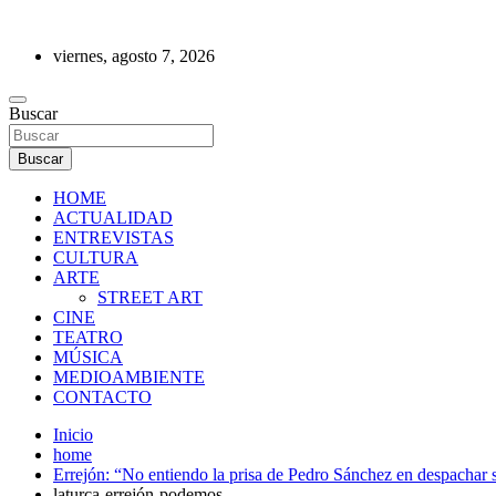
Saltar
al
viernes, agosto 7, 2026
contenido
REVISTA DE PRENSA
Buscar
Buscar
HOME
ACTUALIDAD
ENTREVISTAS
CULTURA
ARTE
STREET ART
CINE
TEATRO
MÚSICA
MEDIOAMBIENTE
CONTACTO
Inicio
home
Errejón: “No entiendo la prisa de Pedro Sánchez en despachar 
laturca-errejón-podemos