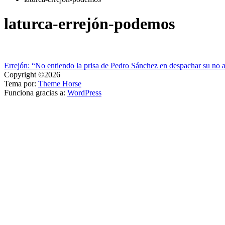
laturca-errejón-podemos
Navegación
Errejón: “No entiendo la prisa de Pedro Sánchez en despachar su no a
Copyright ©2026
de
Tema por:
Theme Horse
entradas
Funciona gracias a:
WordPress