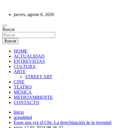
Saltar
al
jueves, agosto 6, 2026
contenido
REVISTA DE PRENSA
Buscar
Buscar
HOME
ACTUALIDAD
ENTREVISTAS
CULTURA
ARTE
STREET ART
CINE
TEATRO
MÚSICA
MEDIOAMBIENTE
CONTACTO
Inicio
actualidad
Érase una vez el Che. La derechización de la juventud
pixiz-17-03-2024-09-36-37