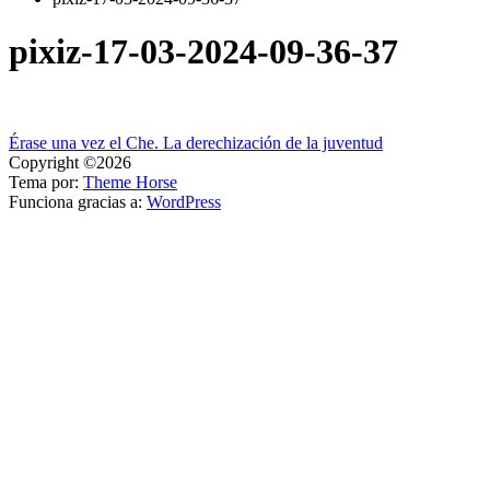
pixiz-17-03-2024-09-36-37
Navegación
Érase una vez el Che. La derechización de la juventud
Copyright ©2026
de
Tema por:
Theme Horse
entradas
Funciona gracias a:
WordPress