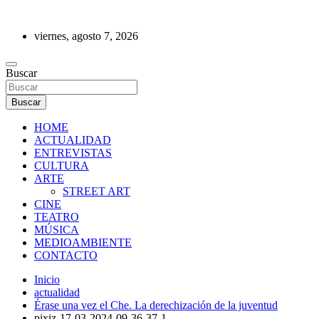
Saltar
al
viernes, agosto 7, 2026
contenido
REVISTA DE PRENSA
Buscar
Buscar
HOME
ACTUALIDAD
ENTREVISTAS
CULTURA
ARTE
STREET ART
CINE
TEATRO
MÚSICA
MEDIOAMBIENTE
CONTACTO
Inicio
actualidad
Érase una vez el Che. La derechización de la juventud
pixiz-17-03-2024-09-36-37-1