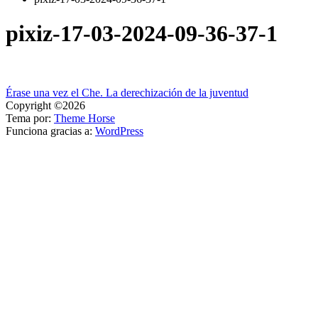
pixiz-17-03-2024-09-36-37-1
Navegación
Érase una vez el Che. La derechización de la juventud
Copyright ©2026
de
Tema por:
Theme Horse
entradas
Funciona gracias a:
WordPress