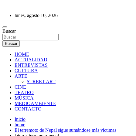
Saltar
al
lunes, agosto 10, 2026
contenido
REVISTA DE PRENSA
Buscar
Buscar
HOME
ACTUALIDAD
ENTREVISTAS
CULTURA
ARTE
STREET ART
CINE
TEATRO
MÚSICA
MEDIOAMBIENTE
CONTACTO
Inicio
home
El terremoto de Nepal sigue sumándose más víctimas
laturca-terremoto-nepal