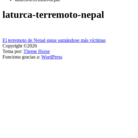
laturca-terremoto-nepal
Navegación
El terremoto de Nepal sigue sumándose más víctimas
Copyright ©2026
de
Tema por:
Theme Horse
entradas
Funciona gracias a:
WordPress