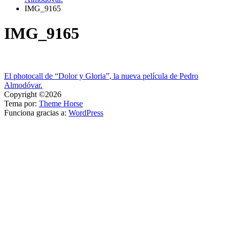
IMG_9165
IMG_9165
Navegación
El photocall de “Dolor y Gloria”, la nueva película de Pedro
Almodóvar.
de
Copyright ©2026
entradas
Tema por:
Theme Horse
Funciona gracias a:
WordPress