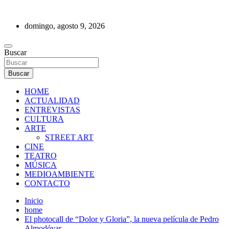
Saltar
al
domingo, agosto 9, 2026
contenido
REVISTA DE PRENSA
Buscar
Buscar
HOME
ACTUALIDAD
ENTREVISTAS
CULTURA
ARTE
STREET ART
CINE
TEATRO
MÚSICA
MEDIOAMBIENTE
CONTACTO
Inicio
home
El photocall de “Dolor y Gloria”, la nueva película de Pedro
Almodóvar.