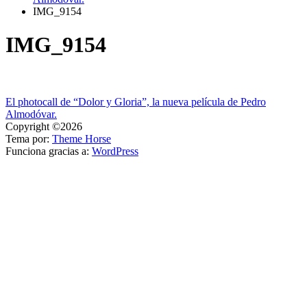
IMG_9154
IMG_9154
Navegación
El photocall de “Dolor y Gloria”, la nueva película de Pedro
Almodóvar.
de
Copyright ©2026
entradas
Tema por:
Theme Horse
Funciona gracias a:
WordPress