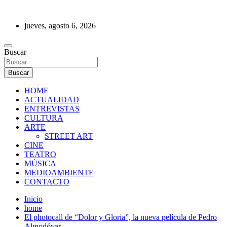
Saltar
al
jueves, agosto 6, 2026
contenido
REVISTA DE PRENSA
Buscar
Buscar
HOME
ACTUALIDAD
ENTREVISTAS
CULTURA
ARTE
STREET ART
CINE
TEATRO
MÚSICA
MEDIOAMBIENTE
CONTACTO
Inicio
home
El photocall de “Dolor y Gloria”, la nueva película de Pedro
Almodóvar.