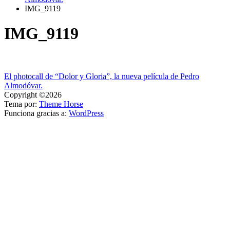
IMG_9119
IMG_9119
Navegación
El photocall de “Dolor y Gloria”, la nueva película de Pedro
Almodóvar.
de
Copyright ©2026
entradas
Tema por:
Theme Horse
Funciona gracias a:
WordPress