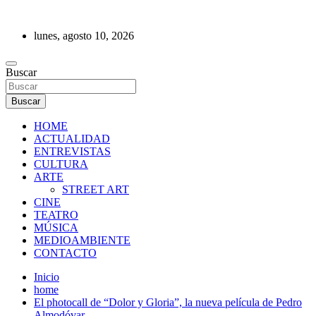
Saltar
al
lunes, agosto 10, 2026
contenido
REVISTA DE PRENSA
Buscar
Buscar
HOME
ACTUALIDAD
ENTREVISTAS
CULTURA
ARTE
STREET ART
CINE
TEATRO
MÚSICA
MEDIOAMBIENTE
CONTACTO
Inicio
home
El photocall de “Dolor y Gloria”, la nueva película de Pedro
Almodóvar.