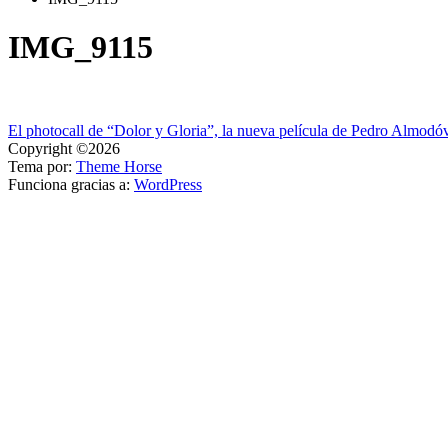
IMG_9115
Navegación
El photocall de “Dolor y Gloria”, la nueva película de Pedro Almodóv
Copyright ©2026
de
Tema por:
Theme Horse
entradas
Funciona gracias a:
WordPress