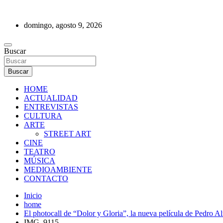
Saltar
al
domingo, agosto 9, 2026
contenido
REVISTA DE PRENSA
Buscar
Buscar
HOME
ACTUALIDAD
ENTREVISTAS
CULTURA
ARTE
STREET ART
CINE
TEATRO
MÚSICA
MEDIOAMBIENTE
CONTACTO
Inicio
home
El photocall de “Dolor y Gloria”, la nueva película de Pedro A
IMG_9115