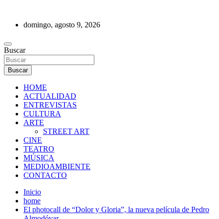
Saltar
al
domingo, agosto 9, 2026
contenido
REVISTA DE PRENSA
Buscar
Buscar
HOME
ACTUALIDAD
ENTREVISTAS
CULTURA
ARTE
STREET ART
CINE
TEATRO
MÚSICA
MEDIOAMBIENTE
CONTACTO
Inicio
home
El photocall de “Dolor y Gloria”, la nueva película de Pedro
Almodóvar.