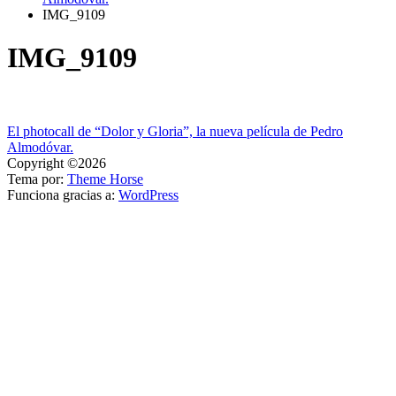
IMG_9109
IMG_9109
Navegación
El photocall de “Dolor y Gloria”, la nueva película de Pedro
Almodóvar.
de
Copyright ©2026
entradas
Tema por:
Theme Horse
Funciona gracias a:
WordPress