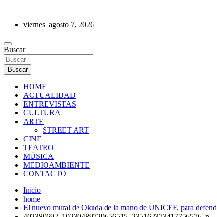
Saltar
al
viernes, agosto 7, 2026
contenido
REVISTA DE PRENSA
Buscar
Buscar
HOME
ACTUALIDAD
ENTREVISTAS
CULTURA
ARTE
STREET ART
CINE
TEATRO
MÚSICA
MEDIOAMBIENTE
CONTACTO
Inicio
home
El nuevo mural de Okuda de la mano de UNICEF, para defender
402380692_10230489729656515_235162373417756576_n