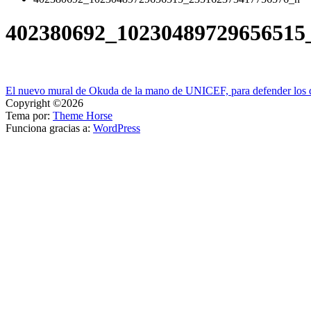
402380692_10230489729656515
Navegación
El nuevo mural de Okuda de la mano de UNICEF, para defender los d
Copyright ©2026
de
Tema por:
Theme Horse
entradas
Funciona gracias a:
WordPress