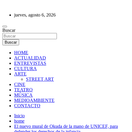
Saltar
al
jueves, agosto 6, 2026
contenido
REVISTA DE PRENSA
Buscar
Buscar
HOME
ACTUALIDAD
ENTREVISTAS
CULTURA
ARTE
STREET ART
CINE
TEATRO
MÚSICA
MEDIOAMBIENTE
CONTACTO
Inicio
home
El nuevo mural de Okuda de la mano de UNICEF, para
defender los derechos de la infancia