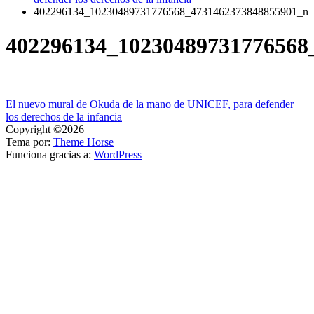
402296134_10230489731776568_4731462373848855901_n
402296134_10230489731776568
Navegación
El nuevo mural de Okuda de la mano de UNICEF, para defender
los derechos de la infancia
de
Copyright ©2026
entradas
Tema por:
Theme Horse
Funciona gracias a:
WordPress