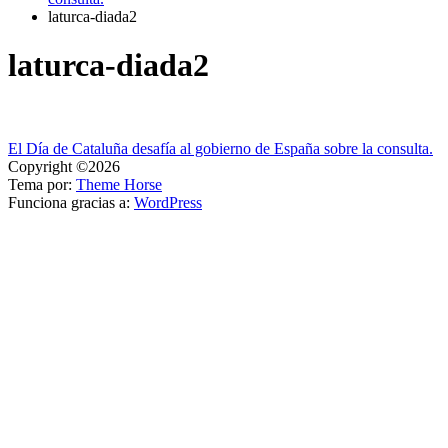
laturca-diada2
laturca-diada2
Navegación
El Día de Cataluña desafía al gobierno de España sobre la consulta.
Copyright ©2026
de
Tema por:
Theme Horse
entradas
Funciona gracias a:
WordPress