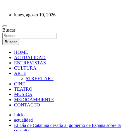
Saltar
al
lunes, agosto 10, 2026
contenido
REVISTA DE PRENSA
Buscar
Buscar
HOME
ACTUALIDAD
ENTREVISTAS
CULTURA
ARTE
STREET ART
CINE
TEATRO
MÚSICA
MEDIOAMBIENTE
CONTACTO
Inicio
actualidad
El Día de Cataluña desafía al gobierno de España sobre la
consulta.