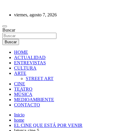
Saltar
al
viernes, agosto 7, 2026
contenido
REVISTA DE PRENSA
Buscar
Buscar
HOME
ACTUALIDAD
ENTREVISTAS
CULTURA
ARTE
STREET ART
CINE
TEATRO
MÚSICA
MEDIOAMBIENTE
CONTACTO
Inicio
home
EL CINE QUE ESTÁ POR VENIR
laturca-cine-5