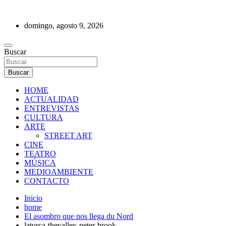
Saltar
al
domingo, agosto 9, 2026
contenido
REVISTA DE PRENSA
Buscar
Buscar
HOME
ACTUALIDAD
ENTREVISTAS
CULTURA
ARTE
STREET ART
CINE
TEATRO
MÚSICA
MEDIOAMBIENTE
CONTACTO
Inicio
home
El asombro que nos llega du Nord
laturca-thevalley-peter-brook