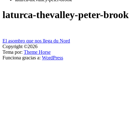
laturca-thevalley-peter-brook
Navegación
El asombro que nos llega du Nord
Copyright ©2026
de
Tema por:
Theme Horse
entradas
Funciona gracias a:
WordPress