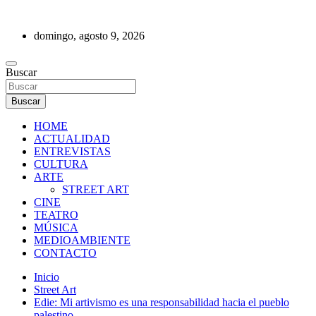
Saltar
al
domingo, agosto 9, 2026
contenido
REVISTA DE PRENSA
Buscar
Buscar
HOME
ACTUALIDAD
ENTREVISTAS
CULTURA
ARTE
STREET ART
CINE
TEATRO
MÚSICA
MEDIOAMBIENTE
CONTACTO
Inicio
Street Art
Edie: Mi artivismo es una responsabilidad hacia el pueblo
palestino