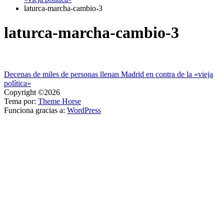
laturca-marcha-cambio-3
laturca-marcha-cambio-3
Navegación
Decenas de miles de personas llenan Madrid en contra de la «vieja
política»
de
Copyright ©2026
entradas
Tema por:
Theme Horse
Funciona gracias a:
WordPress