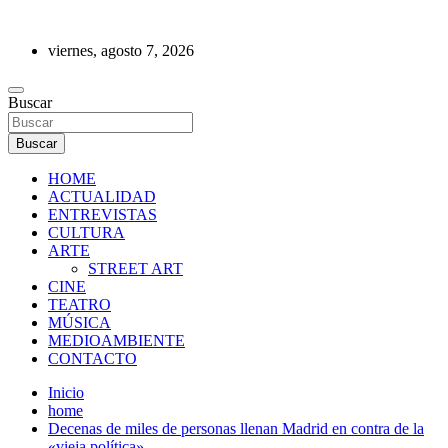
Saltar
al
viernes, agosto 7, 2026
contenido
REVISTA DE PRENSA
Buscar
Buscar
HOME
ACTUALIDAD
ENTREVISTAS
CULTURA
ARTE
STREET ART
CINE
TEATRO
MÚSICA
MEDIOAMBIENTE
CONTACTO
Inicio
home
Decenas de miles de personas llenan Madrid en contra de la
«vieja política»