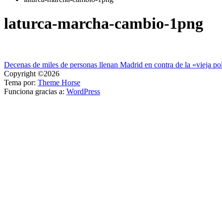
laturca-marcha-cambio-1png
Navegación
Decenas de miles de personas llenan Madrid en contra de la «vieja pol
Copyright ©2026
de
Tema por:
Theme Horse
entradas
Funciona gracias a:
WordPress