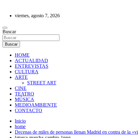
Saltar
al
viernes, agosto 7, 2026
contenido
REVISTA DE PRENSA
Buscar
Buscar
HOME
ACTUALIDAD
ENTREVISTAS
CULTURA
ARTE
STREET ART
CINE
TEATRO
MÚSICA
MEDIOAMBIENTE
CONTACTO
Inicio
home
Decenas de miles de personas llenan Madrid en contra de la «vie
laturca-marcha-cambio-1png