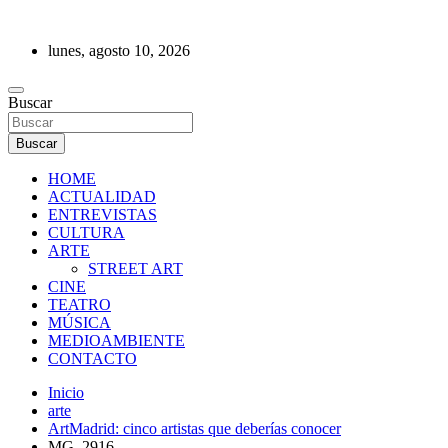
Saltar
al
lunes, agosto 10, 2026
contenido
REVISTA DE PRENSA
Buscar
Buscar
HOME
ACTUALIDAD
ENTREVISTAS
CULTURA
ARTE
STREET ART
CINE
TEATRO
MÚSICA
MEDIOAMBIENTE
CONTACTO
Inicio
arte
ArtMadrid: cinco artistas que deberías conocer
MG_2916