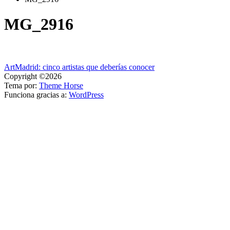
MG_2916
Navegación
ArtMadrid: cinco artistas que deberías conocer
Copyright ©2026
de
Tema por:
Theme Horse
entradas
Funciona gracias a:
WordPress