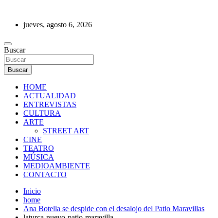
Saltar
al
jueves, agosto 6, 2026
contenido
REVISTA DE PRENSA
Buscar
Buscar
HOME
ACTUALIDAD
ENTREVISTAS
CULTURA
ARTE
STREET ART
CINE
TEATRO
MÚSICA
MEDIOAMBIENTE
CONTACTO
Inicio
home
Ana Botella se despide con el desalojo del Patio Maravillas
laturca-nuevo-patio-maravilla