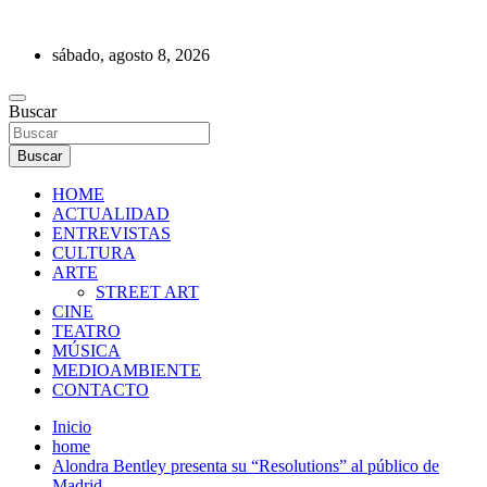
Saltar
al
sábado, agosto 8, 2026
contenido
REVISTA DE PRENSA
Buscar
Buscar
HOME
ACTUALIDAD
ENTREVISTAS
CULTURA
ARTE
STREET ART
CINE
TEATRO
MÚSICA
MEDIOAMBIENTE
CONTACTO
Inicio
home
Alondra Bentley presenta su “Resolutions” al público de
Madrid