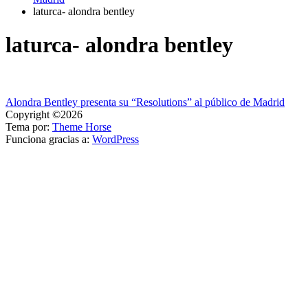
laturca- alondra bentley
laturca- alondra bentley
Navegación
Alondra Bentley presenta su “Resolutions” al público de Madrid
Copyright ©2026
de
Tema por:
Theme Horse
entradas
Funciona gracias a:
WordPress